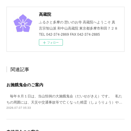
高蔵院
ふるさと多摩の 憩いのお寺 高蔵院へようこそ 真
言宗智山派 和中山高蔵院 東京都多摩市和田７２８
TEL 042-374-2869 FAX 042-374-2885
フォロー
関連記事
お施餓鬼会のご案内
毎年８月１日は、当山恒例の大施餓鬼会（だいせがきえ）です。 私た
ちの周囲には、天災や交通事故等で亡くなった精霊（しょうりょう）や…
2026.07.07 05:33