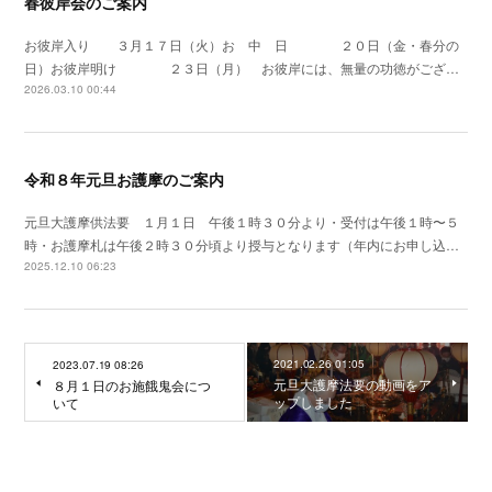
春彼岸会のご案内
お彼岸入り ３月１７日（火）お 中 日 ２０日（金・春分の
日）お彼岸明け ２３日（月） お彼岸には、無量の功徳がござ…
2026.03.10 00:44
令和８年元旦お護摩のご案内
元旦大護摩供法要 １月１日 午後１時３０分より・受付は午後１時〜５
時・お護摩札は午後２時３０分頃より授与となります（年内にお申し込…
2025.12.10 06:23
2021.02.26 01:05
2023.07.19 08:26
元旦大護摩法要の動画をア
８月１日のお施餓鬼会につ
ップしました
いて