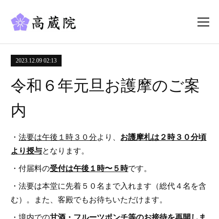
2023.12.09 02:13
令和６年元旦お護摩のご案
内
・
法要は午後１時３０分
より、
お護摩札は２時３０分頃
より授与
となります。
・付届料の
受付は午後１時〜５時
です。
・法要は本堂に先着５０名まで入れます（総代４名を含
む）。また、客殿でもお待ちいただけます。
・境内での
甘酒・フルーツポンチ等のお接待を再開しま